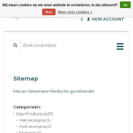
Wij slaan cookies op om onze website te verbeteren. Is dat akkoord?
Ja
WINKELWAGEN (€--,-
Nee
Meer over cookies »
-)
MIJN ACCOUNT
Sitemap
Mecan Veterinaire Medische groothandel
Categorieën:
Equi Products
(427)
Hoef verzorging
(5)
Huid verzorging
(2)
Farmacie
(0)