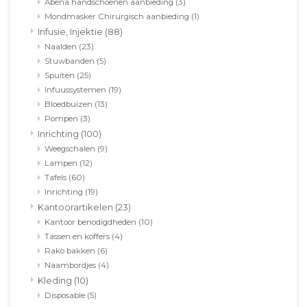
Abena handschoenen aanbieding
(3)
Mondmasker Chirurgisch aanbieding
(1)
Infusie, Injektie
(88)
Naalden
(23)
Stuwbanden
(5)
Spuiten
(25)
Infuussystemen
(19)
Bloedbuizen
(13)
Pompen
(3)
Inrichting
(100)
Weegschalen
(9)
Lampen
(12)
Tafels
(60)
Inrichting
(19)
Kantoorartikelen
(23)
Kantoor benodigdheden
(10)
Tassen en koffers
(4)
Rako bakken
(6)
Naambordjes
(4)
Kleding
(10)
Disposable
(5)