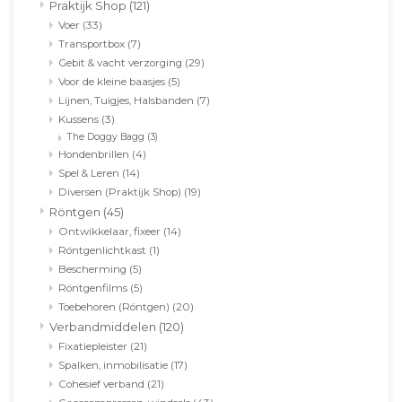
Praktijk Shop
(121)
Voer
(33)
Transportbox
(7)
Gebit & vacht verzorging
(29)
Voor de kleine baasjes
(5)
Lijnen, Tuigjes, Halsbanden
(7)
Kussens
(3)
The Doggy Bagg
(3)
Hondenbrillen
(4)
Spel & Leren
(14)
Diversen (Praktijk Shop)
(19)
Röntgen
(45)
Ontwikkelaar, fixeer
(14)
Röntgenlichtkast
(1)
Bescherming
(5)
Röntgenfilms
(5)
Toebehoren (Röntgen)
(20)
Verbandmiddelen
(120)
Fixatiepleister
(21)
Spalken, inmobilisatie
(17)
Cohesief verband
(21)