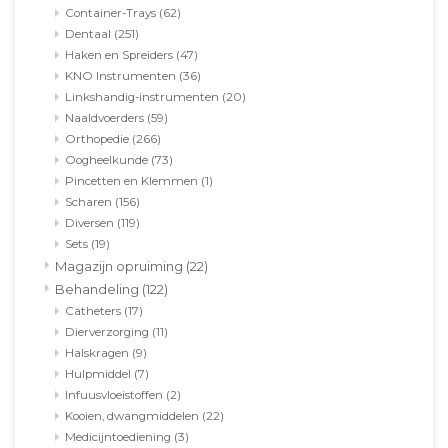
Container-Trays
(62)
Dentaal
(251)
Haken en Spreiders
(47)
KNO Instrumenten
(36)
Linkshandig-instrumenten
(20)
Naaldvoerders
(59)
Orthopedie
(266)
Oogheelkunde
(73)
Pincetten en Klemmen
(1)
Scharen
(156)
Diversen
(119)
Sets
(19)
Magazijn opruiming
(22)
Behandeling
(122)
Catheters
(17)
Dierverzorging
(11)
Halskragen
(9)
Hulpmiddel
(7)
Infuusvloeistoffen
(2)
Kooien, dwangmiddelen
(22)
Medicijntoediening
(3)