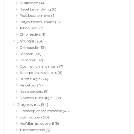
Muilkorven
(4)
Nagel behandeling
(6)
Poot bescherming
(6)
Potjes, flessen, zakjes
(16)
Tondeuses
(20)
Chip readers
(1)
Chirurgie
(236)
Orthopedie
(83)
Scharen
(46)
Klemmen
(12)
Oog instrumentarium
(17)
Scherpe lepels, scalpels
(6)
HF chirurgie
(24)
Pincetten
(17)
Naaldvoerders
(9)
Diversen (Chirurgie)
(22)
Diagnostiek
(94)
Otoscoop, ophtalmoscoop
(46)
Stethoscopen
(10)
Hoofdlamp, loupebril
(8)
Thermometers
(3)