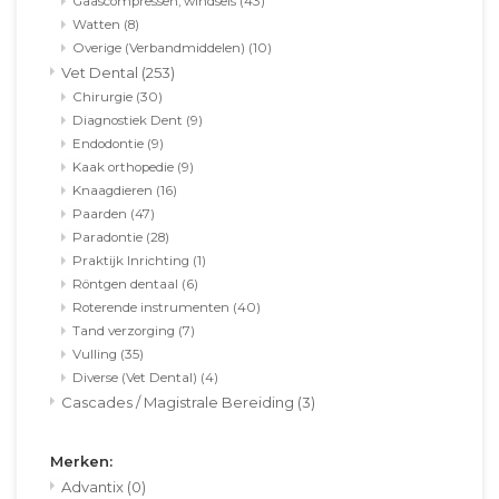
Gaascompressen, windsels
(43)
Watten
(8)
Overige (Verbandmiddelen)
(10)
Vet Dental
(253)
Chirurgie
(30)
Diagnostiek Dent
(9)
Endodontie
(9)
Kaak orthopedie
(9)
Knaagdieren
(16)
Paarden
(47)
Paradontie
(28)
Praktijk Inrichting
(1)
Röntgen dentaal
(6)
Roterende instrumenten
(40)
Tand verzorging
(7)
Vulling
(35)
Diverse (Vet Dental)
(4)
Cascades / Magistrale Bereiding
(3)
Merken:
Advantix
(0)