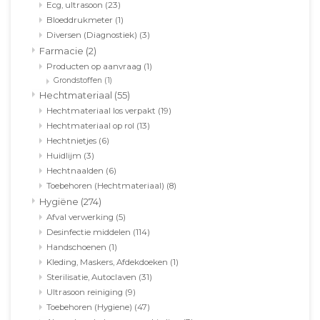
Ecg, ultrasoon
(23)
Bloeddrukmeter
(1)
Diversen (Diagnostiek)
(3)
Farmacie
(2)
Producten op aanvraag
(1)
Grondstoffen
(1)
Hechtmateriaal
(55)
Hechtmateriaal los verpakt
(19)
Hechtmateriaal op rol
(13)
Hechtnietjes
(6)
Huidlijm
(3)
Hechtnaalden
(6)
Toebehoren (Hechtmateriaal)
(8)
Hygiëne
(274)
Afval verwerking
(5)
Desinfectie middelen
(114)
Handschoenen
(1)
Kleding, Maskers, Afdekdoeken
(1)
Sterilisatie, Autoclaven
(31)
Ultrasoon reiniging
(9)
Toebehoren (Hygiene)
(47)