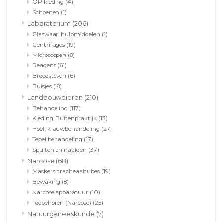
OP kleding
(4)
Schoenen
(1)
Laboratorium
(206)
Glaswaar, hulpmiddelen
(1)
Centrifuges
(19)
Microscopen
(8)
Reagens
(61)
Broedstoven
(6)
Buisjes
(18)
Landbouwdieren
(210)
Behandeling
(117)
Kleding, Buitenpraktijk
(13)
Hoef, Klauwbehandeling
(27)
Tepel behandeling
(17)
Spuiten en naalden
(37)
Narcose
(68)
Maskers, tracheaaltubes
(19)
Bewaking
(8)
Narcose apparatuur
(10)
Toebehoren (Narcose)
(25)
Natuurgeneeskunde
(7)