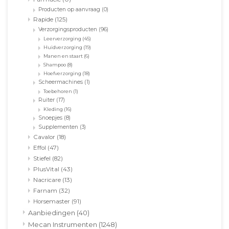
Producten op aanvraag
(0)
Rapide
(125)
Verzorgingsproducten
(96)
Leerverzorging
(45)
Huidverzorging
(19)
Manen en staart
(6)
Shampoo
(8)
Hoefverzorging
(18)
Scheermachines
(1)
Toebehoren
(1)
Ruiter
(17)
Kleding
(16)
Snoepjes
(8)
Supplementen
(3)
Cavalor
(18)
Effol
(47)
Stiefel
(82)
PlusVital
(43)
Nacricare
(13)
Farnam
(32)
Horsemaster
(91)
Aanbiedingen
(40)
Mecan Instrumenten
(1248)