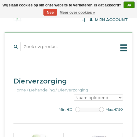
Wij slaan cookies op om onze website te verbeteren. Is dat akkoord?
Ja
WINKELWAGEN (€--,-
Nee
Meer over cookies »
-)
MIJN ACCOUNT
Dierverzorging
Home
/
Behandeling
/
Dierverzorging
Min: €
0
Max: €
150