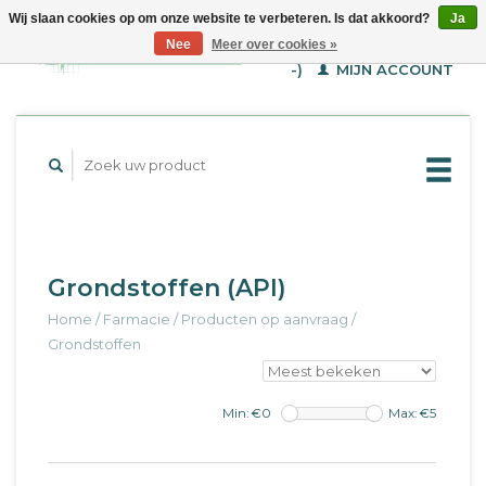
Wij slaan cookies op om onze website te verbeteren. Is dat akkoord?
Ja
WINKELWAGEN (€--,-
Nee
Meer over cookies »
-)
MIJN ACCOUNT
Grondstoffen (API)
Home
/
Farmacie
/
Producten op aanvraag
/
Grondstoffen
Min: €
0
Max: €
5