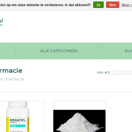
kies op om onze website te verbeteren. Is dat akkoord?
Ja
Nee
Meer 
ALLE CATEGORIEËN
KL
rmacie
Min: €
0
me
/
Farmacie