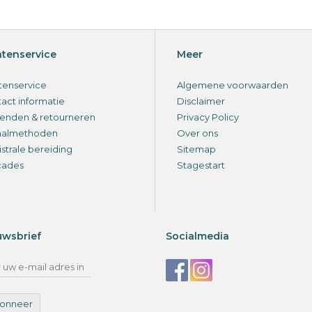
ntenservice
Meer
tenservice
Algemene voorwaarden
act informatie
Disclaimer
enden & retourneren
Privacy Policy
aalmethoden
Over ons
strale bereiding
Sitemap
cades
Stagestart
uwsbrief
Socialmedia
onneer