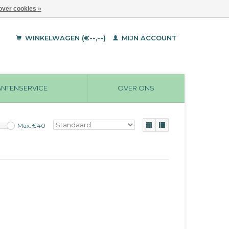
over cookies »
WINKELWAGEN (€--,--)
MIJN ACCOUNT
ANTENSERVICE
OVER ONS
Max: €
40