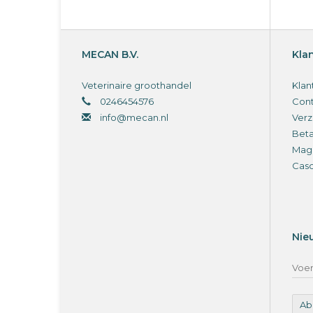
MECAN B.V.
Kla
Veterinaire groothandel
Klan
0246454576
Cont
info@mecan.nl
Verz
Bet
Magi
Cas
Nie
Ab