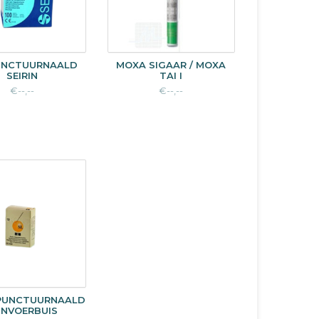
UNCTUURNAALD
MOXA SIGAAR / MOXA
SEIRIN
TAI I
€--,--
€--,--
PUNCTUURNAALD
 INVOERBUIS