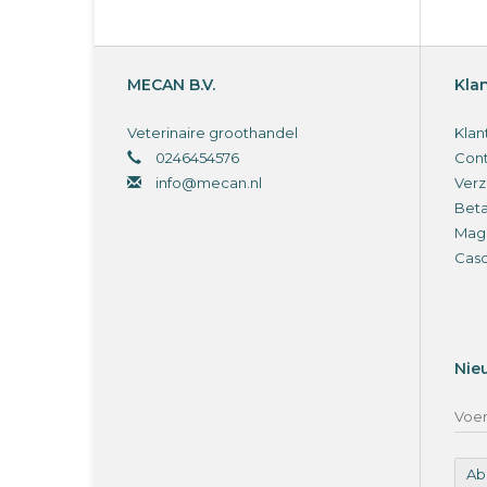
MECAN B.V.
Kla
Veterinaire groothandel
Klan
0246454576
Cont
info@mecan.nl
Verz
Bet
Magi
Cas
Nie
Ab