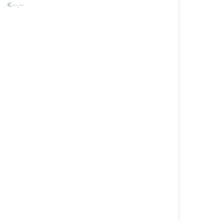
€--,--