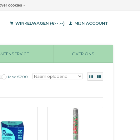
over cookies »
WINKELWAGEN (€--,--)
MIJN ACCOUNT
ANTENSERVICE
OVER ONS
Max: €
200