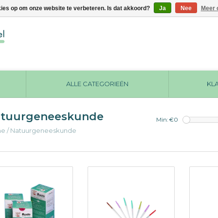
kies op om onze website te verbeteren. Is dat akkoord?
Ja
Nee
Meer 
ALLE CATEGORIEËN
KL
tuurgeneeskunde
Min: €
0
me
/
Natuurgeneeskunde