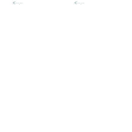
€--,--
€--,--