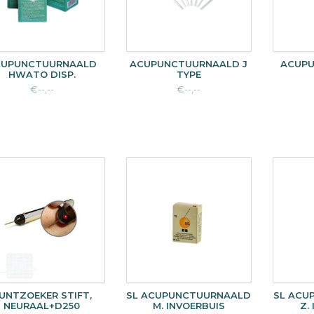
CUPUNCTUURNAALD
ACUPUNCTUURNAALD J
ACUP
HWATO DISP.
TYPE
€--,--
€--,--
UNTZOEKER STIFT,
SL ACUPUNCTUURNAALD
SL ACU
NEURAAL+D250
M. INVOERBUIS
Z.