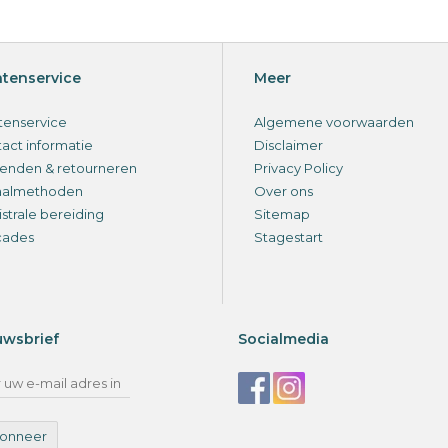
ntenservice
Meer
tenservice
Algemene voorwaarden
act informatie
Disclaimer
enden & retourneren
Privacy Policy
aalmethoden
Over ons
strale bereiding
Sitemap
cades
Stagestart
uwsbrief
Socialmedia
onneer