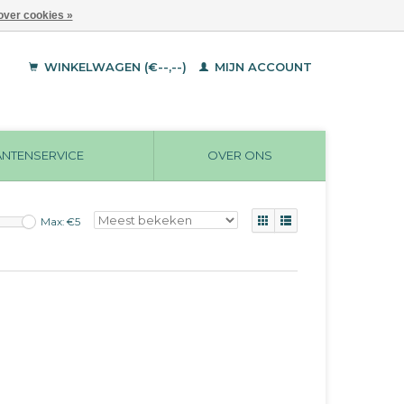
over cookies »
WINKELWAGEN (€--,--)
MIJN ACCOUNT
ANTENSERVICE
OVER ONS
Max: €
5