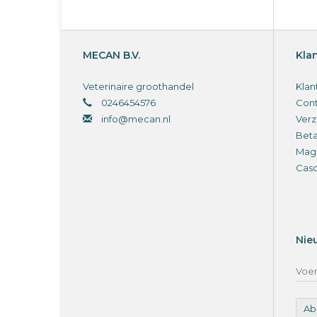
MECAN B.V.
Kla
Veterinaire groothandel
Klan
0246454576
Cont
info@mecan.nl
Verz
Bet
Magi
Cas
Nie
Ab