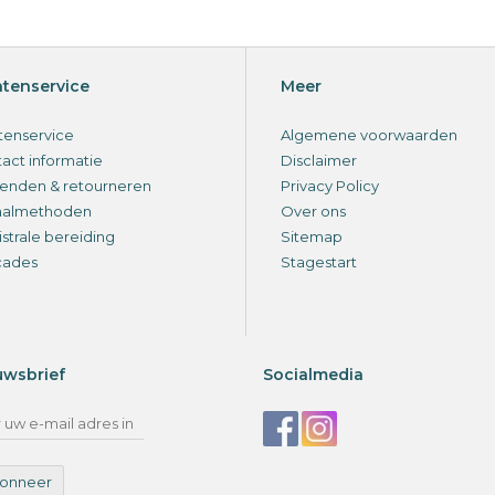
ntenservice
Meer
tenservice
Algemene voorwaarden
act informatie
Disclaimer
enden & retourneren
Privacy Policy
aalmethoden
Over ons
strale bereiding
Sitemap
cades
Stagestart
uwsbrief
Socialmedia
onneer