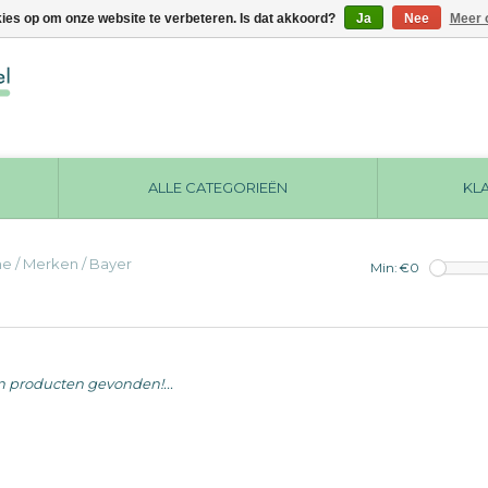
kies op om onze website te verbeteren. Is dat akkoord?
Ja
Nee
Meer 
ALLE CATEGORIEËN
KL
me
/
Merken
/
Bayer
Min: €
0
 producten gevonden!...