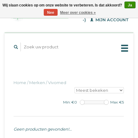
Wij slaan cookies op om onze website te verbeteren. Is dat akkoord?
Ja
WINKELWAGEN (€--,-
Nee
Meer over cookies »
-)
MIJN ACCOUNT
Home
/
Merken
/
Vivomed
Min: €
0
Max: €
5
Geen producten gevonden!...