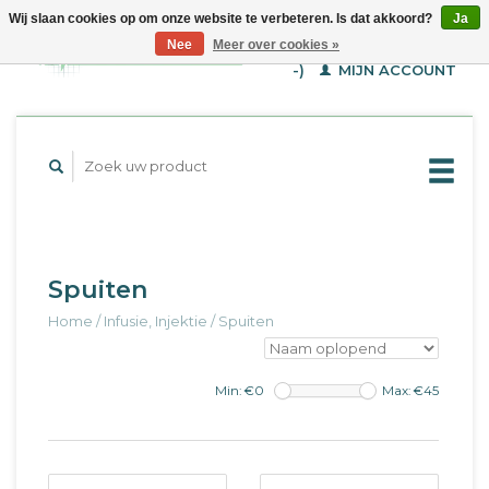
Wij slaan cookies op om onze website te verbeteren. Is dat akkoord?
Ja
WINKELWAGEN (€--,-
Nee
Meer over cookies »
-)
MIJN ACCOUNT
Spuiten
Home
/
Infusie, Injektie
/
Spuiten
Min: €
0
Max: €
45