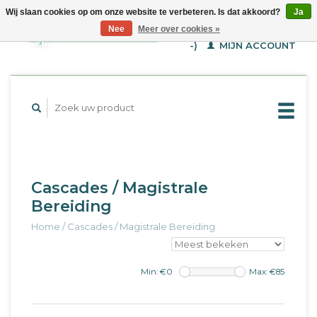
Wij slaan cookies op om onze website te verbeteren. Is dat akkoord?
Ja
WINKELWAGEN (€--,-
Nee
Meer over cookies »
-)
MIJN ACCOUNT
Cascades / Magistrale
Bereiding
Home
/
Cascades / Magistrale Bereiding
Min: €
0
Max: €
85