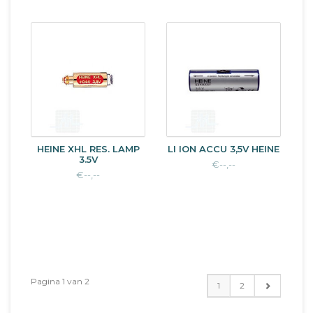
HEINE XHL RES. LAMP
LI ION ACCU 3,5V HEINE
3.5V
€--,--
€--,--
Pagina 1 van 2
1
2