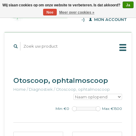
Wij slaan cookies op om onze website te verbeteren. Is dat akkoord?
Ja
WINKELWAGEN (€--,-
Nee
Meer over cookies »
-)
MIJN ACCOUNT
Otoscoop, ophtalmoscoop
Home
/
Diagnostiek
/
Otoscoop, ophtalmoscoop
Min: €
0
Max: €
1500