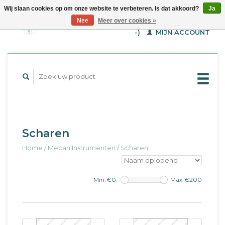
Wij slaan cookies op om onze website te verbeteren. Is dat akkoord?
Ja
WINKELWAGEN (€--,-
Nee
Meer over cookies »
-)
MIJN ACCOUNT
Scharen
Home
/
Mecan Instrumenten
/
Scharen
Min: €
0
Max: €
200