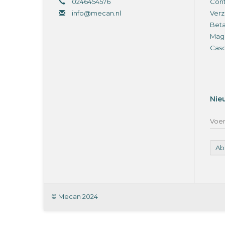
0246454576
Cont
info@mecan.nl
Verz
Bet
Magi
Cas
Nie
Ab