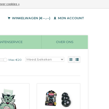
over cookies »
WINKELWAGEN (€--,--)
MIJN ACCOUNT
ANTENSERVICE
OVER ONS
Max: €
20