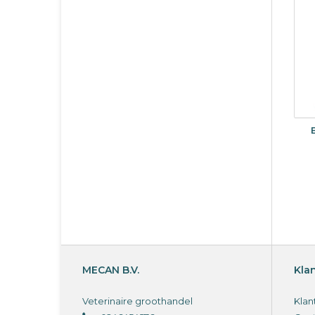
MECAN B.V.
Kla
Veterinaire groothandel
Klan