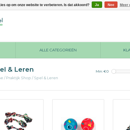
kies op om onze website te verbeteren. Is dat akkoord?
Ja
Nee
Meer 
ALLE CATEGORIEËN
KL
el & Leren
Min: €
0
me
/
Praktijk Shop
/
Spel & Leren