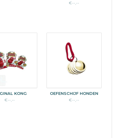
€--,--
IGINAL KONG
OEFENSCHIJF HONDEN
€--,--
€--,--