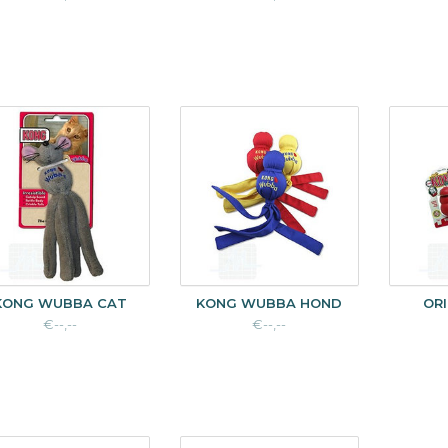
KONG WUBBA CAT
KONG WUBBA HOND
OR
€--,--
€--,--