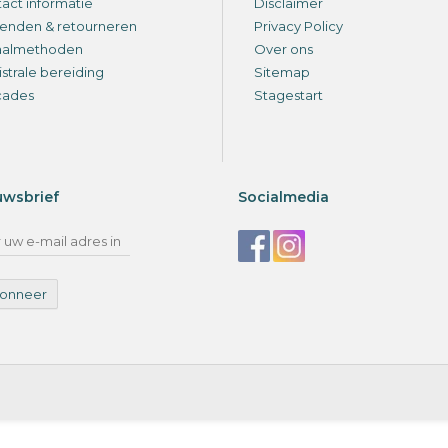
act informatie
Disclaimer
enden & retourneren
Privacy Policy
aalmethoden
Over ons
strale bereiding
Sitemap
cades
Stagestart
uwsbrief
Socialmedia
onneer