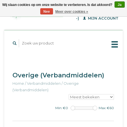
Wij slaan cookies op om onze website te verbeteren. Is dat akkoord?
Ja
WINKELWAGEN (€--,-
Nee
Meer over cookies »
-)
MIJN ACCOUNT
Overige (Verbandmiddelen)
Home
/
Verbandmiddelen
/
Overige
(Verbandmiddelen)
Min: €
0
Max: €
60