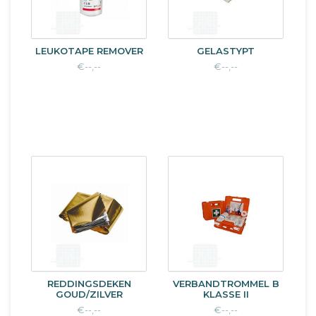
LEUKOTAPE REMOVER
GELASTYPT
€--,--
€--,--
REDDINGSDEKEN
VERBANDTROMMEL B
GOUD/ZILVER
KLASSE II
€--,--
€--,--