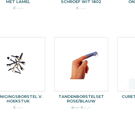
MET LAMEL
SCHROEF WIT 1802
ON
€--,--
€--,--
INIGINGSBORSTEL V.
TANDENBORSTELSET
CURE
HOEKSTUK
ROSE/BLAUW
€--,--
€--,--
€--,--