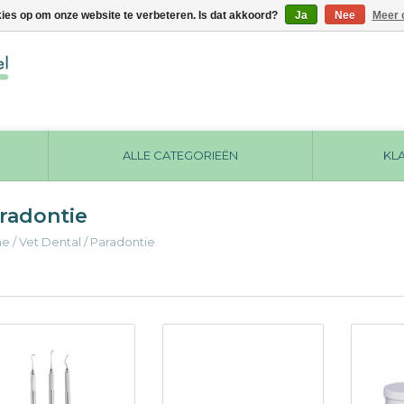
kies op om onze website te verbeteren. Is dat akkoord?
Ja
Nee
Meer 
ALLE CATEGORIEËN
KL
radontie
me
/
Vet Dental
/
Paradontie