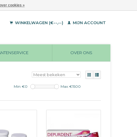
over cookies »
WINKELWAGEN (€--,--)
MIJN ACCOUNT
ANTENSERVICE
OVER ONS
Min: €
0
Max: €
1500