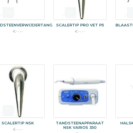
DSTEENVERWIJDERTANG
SCALERTIP PRO VET P5
BLAAST
€--,--
€--,--
SCALERTIP NSK
TANDSTEENAPPARAAT
HALS
NSK VARIOS 350
€--,--