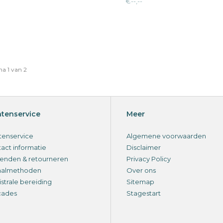
€--,--
a 1 van 2
ntenservice
Meer
tenservice
Algemene voorwaarden
act informatie
Disclaimer
enden & retourneren
Privacy Policy
aalmethoden
Over ons
strale bereiding
Sitemap
cades
Stagestart