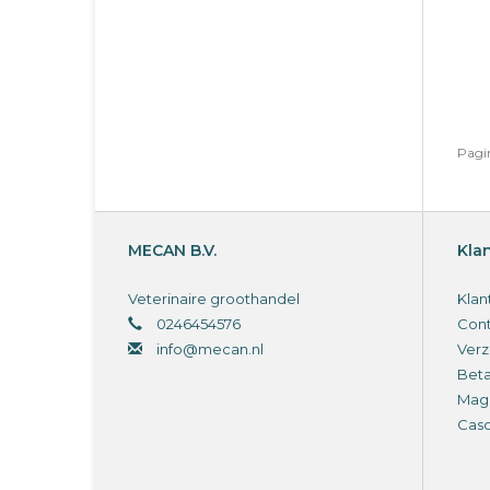
Pagin
MECAN B.V.
Kla
Veterinaire groothandel
Klan
0246454576
Cont
info@mecan.nl
Verz
Bet
Magi
Cas