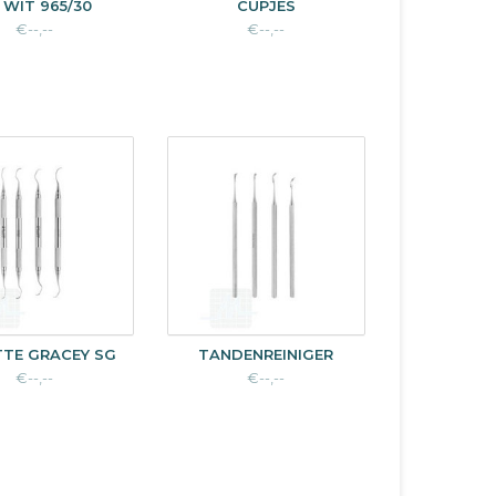
 WIT 965/30
CUPJES
€--,--
€--,--
TTE GRACEY SG
TANDENREINIGER
€--,--
€--,--