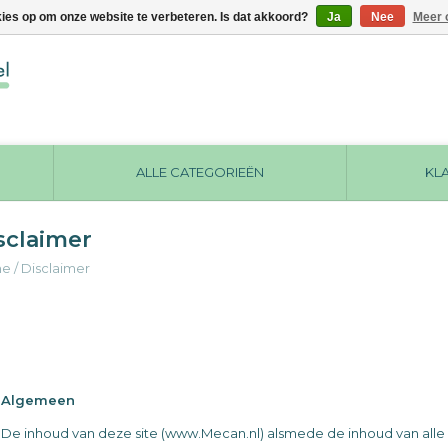
kies op om onze website te verbeteren. Is dat akkoord?
Ja
Nee
Meer 
ALLE CATEGORIEËN
KL
sclaimer
me
/
Disclaimer
Algemeen
De inhoud van deze site (www.Mecan.nl) alsmede de inhoud van alle 