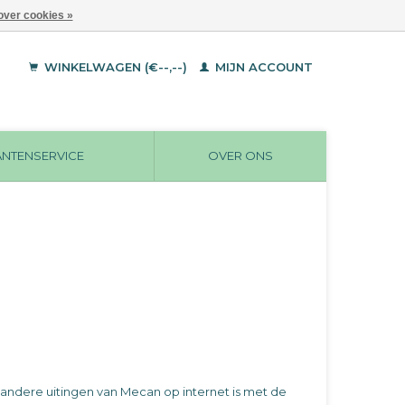
over cookies »
WINKELWAGEN (€--,--)
MIJN ACCOUNT
ANTENSERVICE
OVER ONS
andere uitingen van Mecan op internet is met de