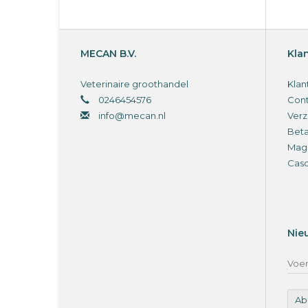
MECAN B.V.
Kla
Veterinaire groothandel
Klan
0246454576
Cont
info@mecan.nl
Verz
Bet
Magi
Cas
Nie
Ab