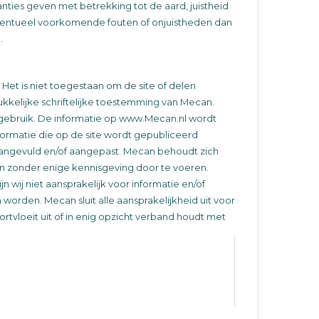
ties geven met betrekking tot de aard, juistheid
 eventueel voorkomende fouten of onjuistheden dan
.
et is niet toegestaan om de site of delen
ukkelijke schriftelijke toestemming van Mecan.
 gebruik. De informatie op www.Mecan.nl wordt
formatie die op de site wordt gepubliceerd
d aangevuld en/of aangepast. Mecan behoudt zich
en zonder enige kennisgeving door te voeren.
 wij niet aansprakelijk voor informatie en/of
worden. Mecan sluit alle aansprakelijkheid uit voor
ortvloeit uit of in enig opzicht verband houdt met