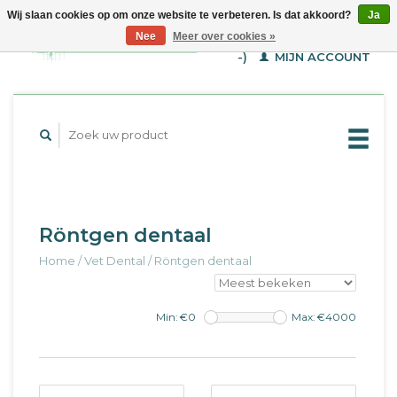
Wij slaan cookies op om onze website te verbeteren. Is dat akkoord?
Ja
WINKELWAGEN (€--,-
Nee
Meer over cookies »
-)
MIJN ACCOUNT
Röntgen dentaal
Home
/
Vet Dental
/
Röntgen dentaal
Min: €
0
Max: €
4000