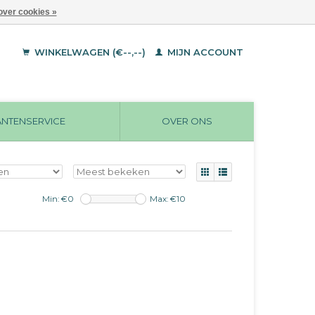
over cookies »
WINKELWAGEN (€--,--)
MIJN ACCOUNT
ANTENSERVICE
OVER ONS
Min: €
0
Max: €
10