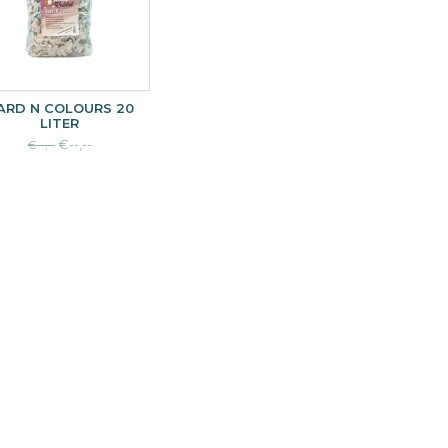
ARD N COLOURS 20
LITER
€--,--
€--,--