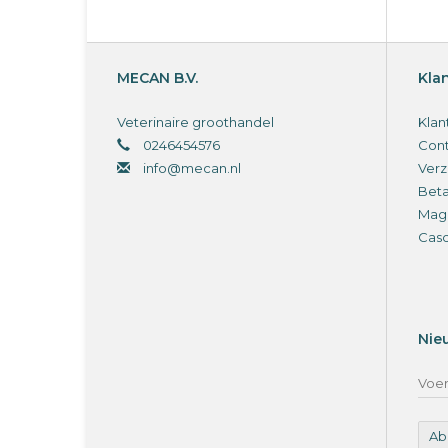
MECAN B.V.
Kla
Veterinaire groothandel
Klan
0246454576
Cont
info@mecan.nl
Verz
Bet
Magi
Cas
Nie
Ab