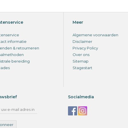
ntenservice
Meer
tenservice
Algemene voorwaarden
act informatie
Disclaimer
enden & retourneren
Privacy Policy
aalmethoden
Over ons
strale bereiding
Sitemap
cades
Stagestart
uwsbrief
Socialmedia
onneer