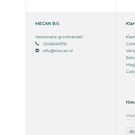
MECAN B.V.
Kla
Veterinaire groothandel
Klan
0246454576
Cont
info@mecan.nl
Verz
Bet
Magi
Cas
Nie
Ab