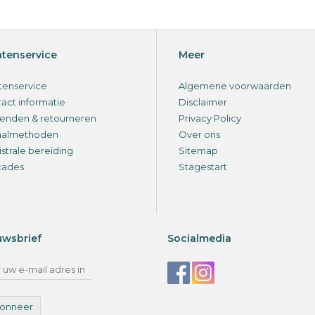
ntenservice
Meer
tenservice
Algemene voorwaarden
act informatie
Disclaimer
enden & retourneren
Privacy Policy
aalmethoden
Over ons
strale bereiding
Sitemap
cades
Stagestart
uwsbrief
Socialmedia
onneer