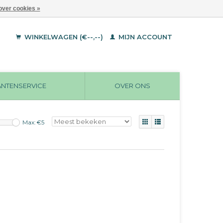
over cookies »
WINKELWAGEN (€--,--)
MIJN ACCOUNT
ANTENSERVICE
OVER ONS
Max: €
5