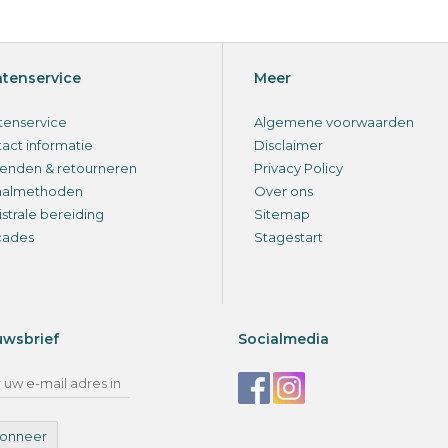
ntenservice
Meer
tenservice
Algemene voorwaarden
act informatie
Disclaimer
enden & retourneren
Privacy Policy
aalmethoden
Over ons
strale bereiding
Sitemap
cades
Stagestart
uwsbrief
Socialmedia
onneer