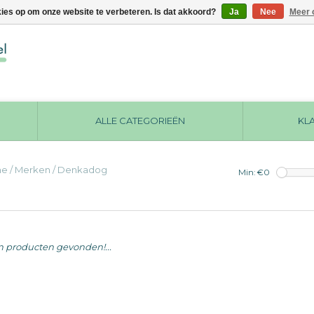
kies op om onze website te verbeteren. Is dat akkoord?
Ja
Nee
Meer 
ALLE CATEGORIEËN
KL
me
/
Merken
/
Denkadog
Min: €
0
 producten gevonden!...