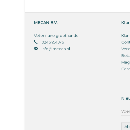
MECAN B.V.
Kla
Veterinaire groothandel
Klan
0246454576
Cont
info@mecan.nl
Verz
Bet
Magi
Cas
Nie
Ab