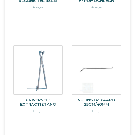
SLAGBEITEL 58CM
HYPOMOCHLEON
€--,--
€--,--
UNIVERSELE
VULINSTR. PAARD
EXTRACTIETANG
25CM/40MM
€--,--
€--,--