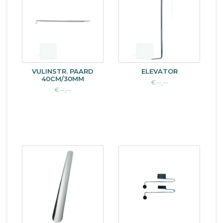
VULINSTR. PAARD
ELEVATOR
40CM/30MM
€--,--
€--,--