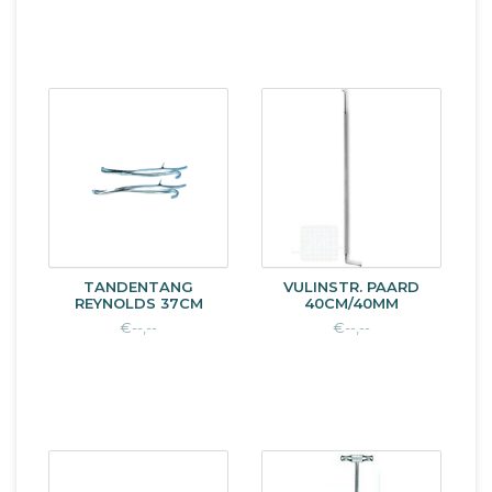
TANDENTANG
VULINSTR. PAARD
REYNOLDS 37CM
40CM/40MM
€--,--
€--,--