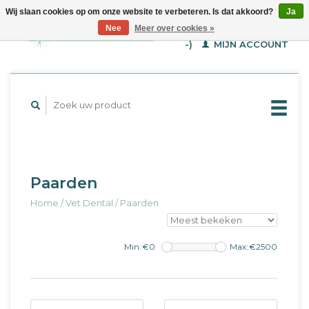
Wij slaan cookies op om onze website te verbeteren. Is dat akkoord?
Ja
WINKELWAGEN (€--,-
Nee
Meer over cookies »
-)
MIJN ACCOUNT
Paarden
Home
/
Vet Dental
/
Paarden
Min: €
0
Max: €
2500