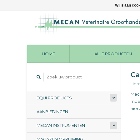
Wij slaan coo
HOME
ALLE PRODUCTEN
Ca
Ho
Meca
EQUI PRODUCTS
moet
hier
AANBIEDINGEN
MECAN INSTRUMENTEN
MAGAZIJN OPRUIMING