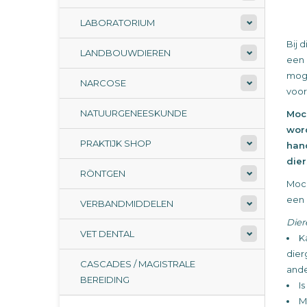
LABORATORIUM
Bij 
LANDBOUWDIEREN
een 
moge
NARCOSE
voor
NATUURGENEESKUNDE
Moc
wor
PRAKTIJK SHOP
hand
die
RÖNTGEN
Moch
een 
VERBANDMIDDELEN
Dier
VET DENTAL
K
dier
CASCADES / MAGISTRALE
ande
BEREIDING
I
M