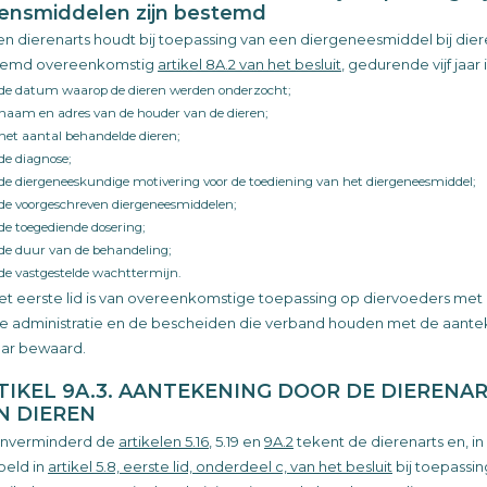
vensmiddelen zijn bestemd
en dierenarts houdt bij toepassing van een diergeneesmiddel bij dier
temd overeenkomstig
artikel 8A.2 van het besluit
, gedurende vijf jaa
de datum waarop de dieren werden onderzocht;
naam en adres van de houder van de dieren;
het aantal behandelde dieren;
de diagnose;
de diergeneeskundige motivering voor de toediening van het diergeneesmiddel;
de voorgeschreven diergeneesmiddelen;
de toegediende dosering;
de duur van de behandeling;
de vastgestelde wachttermijn.
et eerste lid is van overeenkomstige toepassing op diervoeders met
e administratie en de bescheiden die verband houden met de aante
 jaar bewaard.
TIKEL 9A.3. AANTEKENING DOOR DE DIERENA
N DIEREN
nverminderd de
artikelen 5.16
, 5.19 en
9A.2
tekent de dierenarts en, i
eld in
artikel 5.8, eerste lid, onderdeel c, van het besluit
bij toepassi