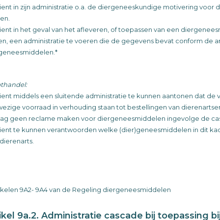
ient in zijn administratie o.a. de diergeneeskundige motivering voor
en.
ient in het geval van het afleveren, of toepassen van een diergene
en, een administratie te voeren die de gegevens bevat conform de a
geneesmiddelen.*
thandel:
ient middels een sluitende administratie te kunnen aantonen dat de
ezige voorraad in verhouding staan tot bestellingen van dierenartse
ag geen reclame maken voor diergeneesmiddelen ingevolge de ca
ient te kunnen verantwoorden welke (dier)geneesmiddelen in dit kader
dierenarts.
tikelen 9A2- 9A4 van de Regeling diergeneesmiddelen
ikel 9a.2. Administratie cascade bij toepassing b