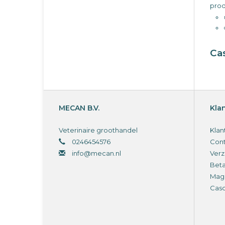
prod
Ca
MECAN B.V.
Kla
Veterinaire groothandel
Klan
0246454576
Cont
info@mecan.nl
Verz
Bet
Magi
Cas