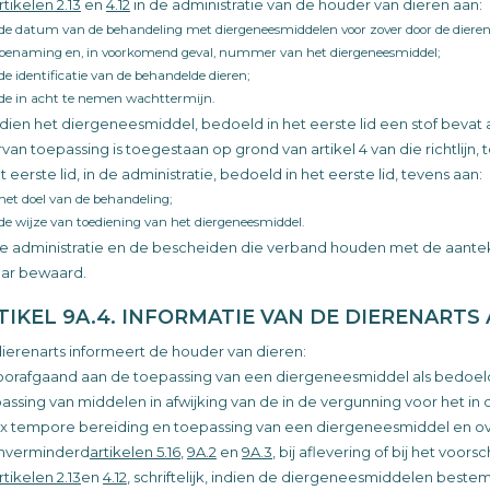
rtikelen 2.13
en
4.12
in de administratie van de houder van dieren aan:
de datum van de behandeling met diergeneesmiddelen voor zover door de dierena
benaming en, in voorkomend geval, nummer van het diergeneesmiddel;
de identificatie van de behandelde dieren;
de in acht te nemen wachttermijn.
ndien het diergeneesmiddel, bedoeld in het eerste lid een stof bevat als
van toepassing is toegestaan op grond van artikel 4 van die richtlijn
et eerste lid, in de administratie, bedoeld in het eerste lid, tevens aan:
het doel van de behandeling;
de wijze van toediening van het diergeneesmiddel.
e administratie en de bescheiden die verband houden met de aante
 jaar bewaard.
TIKEL 9A.4. INFORMATIE VAN DE DIERENARTS
ierenarts informeert de houder van dieren:
oorafgaand aan de toepassing van een diergeneesmiddel als bedoeld
assing van middelen in afwijking van de in de vergunning voor het i
x tempore bereiding en toepassing van een diergeneesmiddel en ove
nverminderd
artikelen 5.16
,
9A.2
en
9A.3
, bij aflevering of bij het voo
rtikelen 2.13
en
4.12
, schriftelijk, indien de diergeneesmiddelen best