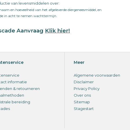
uctie van levensmiddelen over:
naam en hoeveelheid van het afgeleverde diergeneesmiddel, en
de in acht te nemen wachttermijn.
scade Aanvraag
Klik hier!
ntenservice
Meer
tenservice
Algemene voorwaarden
act informatie
Disclaimer
enden & retourneren
Privacy Policy
aalmethoden
Over ons
strale bereiding
Sitemap
cades
Stagestart