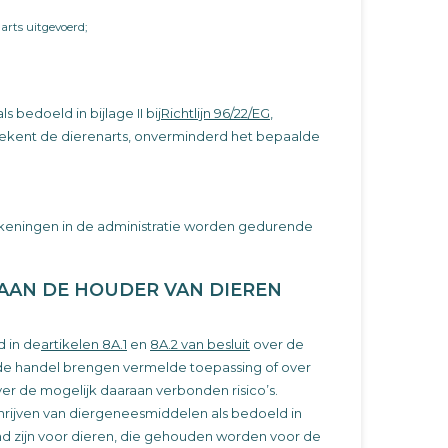
rts uitgevoerd;
 bedoeld in bijlage II bij
Richtlijn 96/22/EG
,
, tekent de dierenarts, onverminderd het bepaalde
keningen in de administratie worden gedurende
 AAN DE HOUDER VAN DIEREN
 in de
artikelen 8A.1
en
8A.2 van besluit
over de
n de handel brengen vermelde toepassing of over
r de mogelijk daaraan verbonden risico’s.
rschrijven van diergeneesmiddelen als bedoeld in
emd zijn voor dieren, die gehouden worden voor de