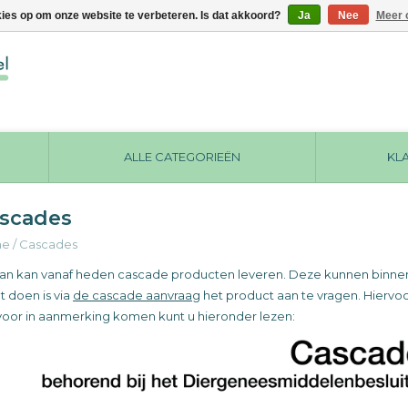
kies op om onze website te verbeteren. Is dat akkoord?
Ja
Nee
Meer 
ALLE CATEGORIEËN
KL
scades
me
/
Cascades
n kan vanaf heden cascade producten leveren. Deze kunnen binnen en
 doen is via
de cascade aanvraag
het product aan te vragen. Hiervo
voor in aanmerking komen kunt u hieronder lezen: