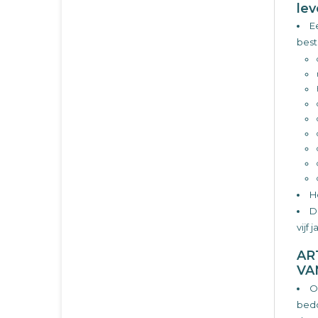
le
E
bes
H
D
vijf
AR
VA
O
bedo