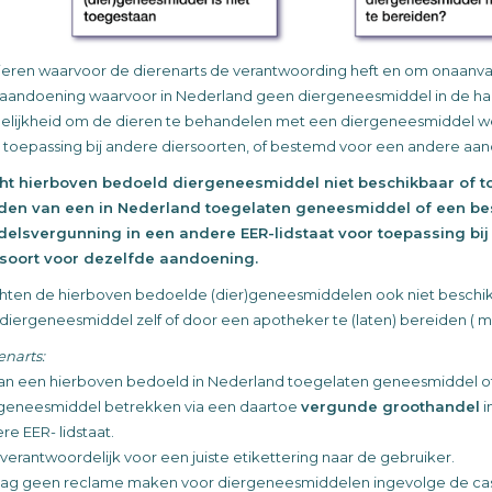
dieren waarvoor de dierenarts de verantwoording heft en om onaanva
aandoening waarvoor in Nederland geen diergeneesmiddel in de hand
lijkheid om de dieren te behandelen met een diergeneesmiddel we
 toepassing bij andere diersoorten, of bestemd voor een andere aand
ht hierboven bedoeld diergeneesmiddel niet beschikbaar of t
den van een in Nederland toegelaten geneesmiddel of een b
elsvergunning in een andere EER-lidstaat voor toepassing bij 
rsoort voor dezelfde aandoening.
ten de hierboven bedoelde (dier)geneesmiddelen ook niet beschikba
diergeneesmiddel zelf of door een apotheker te (laten) bereiden ( m
enarts:
an een hierboven bedoeld in Nederland toegelaten geneesmiddel of 
geneesmiddel betrekken via een daartoe
vergunde groothandel
i
re EER- lidstaat.
s verantwoordelijk voor een juiste etikettering naar de gebruiker.
ag geen reclame maken voor diergeneesmiddelen ingevolge de ca