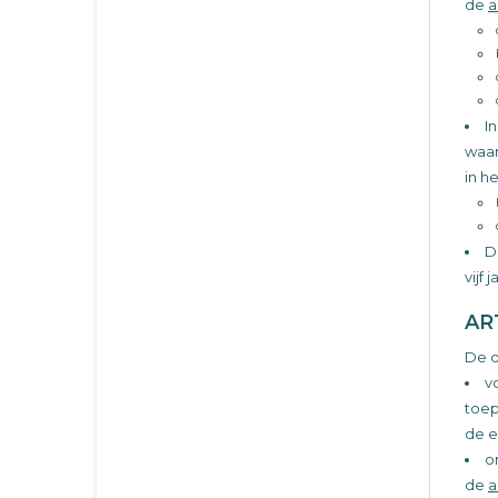
de
a
I
waar
in h
D
vijf
AR
De d
v
toep
de e
o
de
a