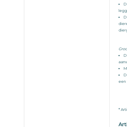
D
legg
D
dier
dier
Groo
D
aanw
M
D
een 
* Ar
Art