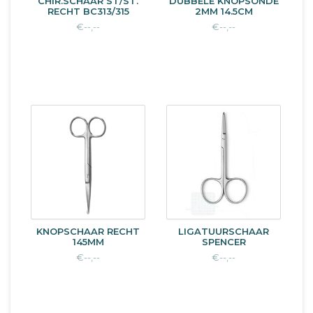
CHIR.SCHAAR ST/ST.
DUBBELE KNOPSONDE
RECHT BC313/315
2MM 14.5CM
€--,--
€--,--
KNOPSCHAAR RECHT
LIGATUURSCHAAR
145MM
SPENCER
€--,--
€--,--