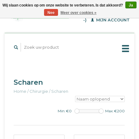
Wij slaan cookies op om onze website te verbeteren. Is dat akkoord?
Ja
WINKELWAGEN (€--,-
Nee
Meer over cookies »
-)
MIJN ACCOUNT
Scharen
Home
/
Chirurgie
/
Scharen
Min: €
0
Max: €
200