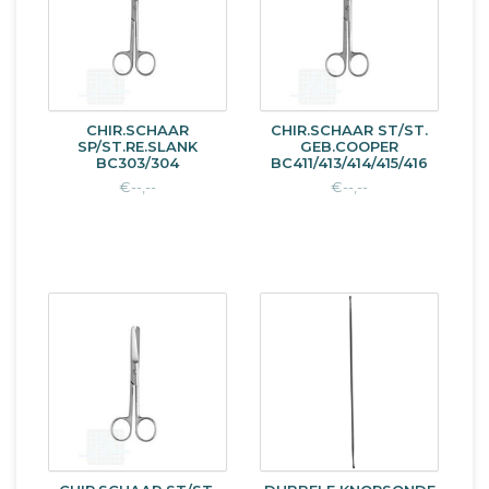
CHIR.SCHAAR
CHIR.SCHAAR ST/ST.
SP/ST.RE.SLANK
GEB.COOPER
BC303/304
BC411/413/414/415/416
€--,--
€--,--