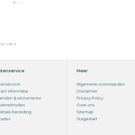
€--,--
a 1 van 2
ntenservice
Meer
tenservice
Algemene voorwaarden
act informatie
Disclaimer
enden & retourneren
Privacy Policy
aalmethoden
Over ons
strale bereiding
Sitemap
cades
Stagestart