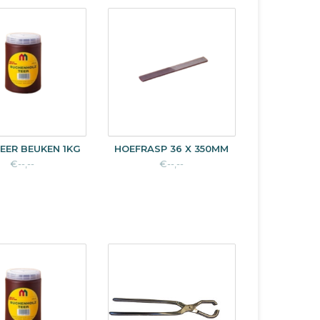
EER BEUKEN 1KG
HOEFRASP 36 X 350MM
€--,--
€--,--