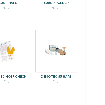
50GR HARS
500GR POEDER
€--,--
€--,--
EC HOEF CHECK
DEMOTEC 95 HARS
€--,--
€--,--