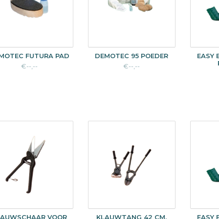
MOTEC FUTURA PAD
DEMOTEC 95 POEDER
EASY 
€--,--
€--,--
LAUWSCHAAR VOOR
KLAUWTANG 42 CM.
EASY 