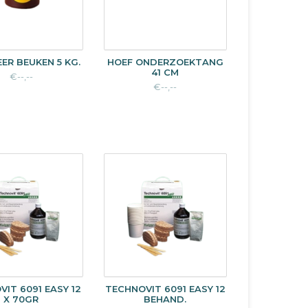
ER BEUKEN 5 KG.
HOEF ONDERZOEKTANG
41 CM
€--,--
€--,--
IT 6091 EASY 12
TECHNOVIT 6091 EASY 12
X 70GR
BEHAND.