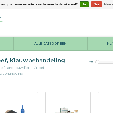
kies op om onze website te verbeteren. Is dat akkoord?
Ja
Nee
Meer 
ALLE CATEGORIEËN
KL
ef, Klauwbehandeling
Min: €
0
me
/
Landbouwdieren
/
Hoef,
uwbehandeling