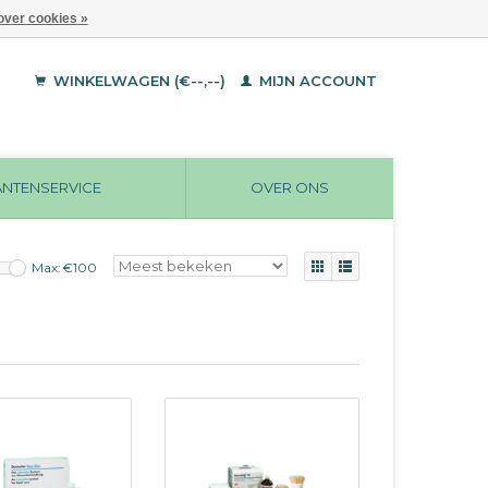
over cookies »
WINKELWAGEN (€--,--)
MIJN ACCOUNT
ANTENSERVICE
OVER ONS
Max: €
100