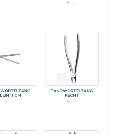
€--,--
DWORTELTANG
TANDWORTELTANG
LEIN 11 CM
RECHT
€--,--
€--,--