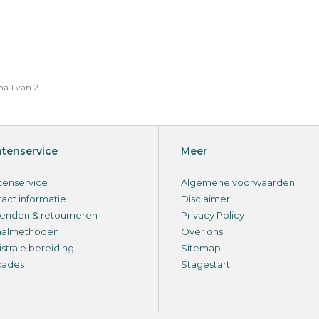
a 1 van 2
ntenservice
Meer
tenservice
Algemene voorwaarden
act informatie
Disclaimer
enden & retourneren
Privacy Policy
aalmethoden
Over ons
strale bereiding
Sitemap
cades
Stagestart