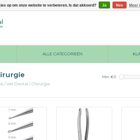
kies op om onze website te verbeteren. Is dat akkoord?
Ja
Nee
Meer 
ALLE CATEGORIEËN
KL
irurgie
Min: €
0
me
/
Vet Dental
/
Chirurgie