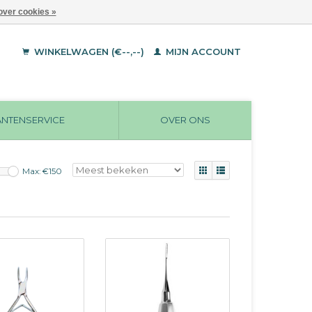
over cookies »
WINKELWAGEN (€--,--)
MIJN ACCOUNT
ANTENSERVICE
OVER ONS
Max: €
150