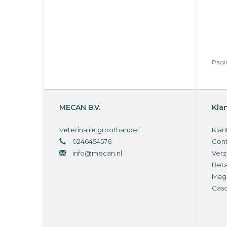
Pagin
MECAN B.V.
Kla
Veterinaire groothandel
Klan
0246454576
Cont
info@mecan.nl
Verz
Bet
Magi
Cas