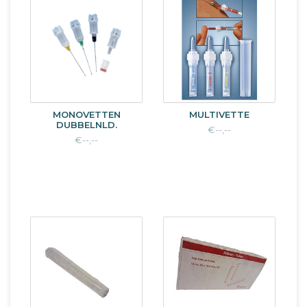
MONOVETTEN
MULTIVETTE
DUBBELNLD.
€--,--
€--,--