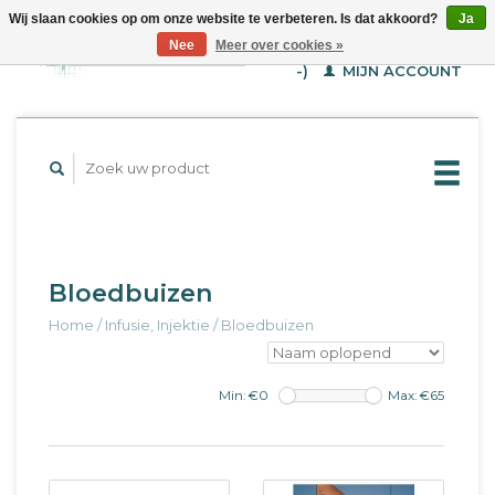
Wij slaan cookies op om onze website te verbeteren. Is dat akkoord?
Ja
WINKELWAGEN (€--,-
Nee
Meer over cookies »
-)
MIJN ACCOUNT
Bloedbuizen
Home
/
Infusie, Injektie
/
Bloedbuizen
Min: €
0
Max: €
65