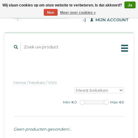
Wij slaan cookies op om onze website te verbeteren. Is dat akkoord?
Ja
WINKELWAGEN (€--,-
Nee
Meer over cookies »
-)
MIJN ACCOUNT
Home
/
Merken
/
VSN
Min: €
0
Max: €
5
Geen producten gevonden!...