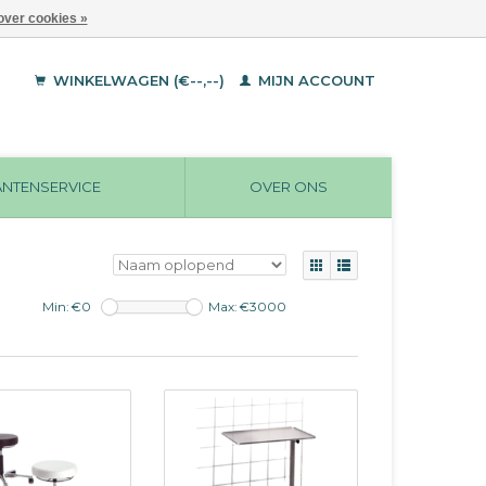
over cookies »
WINKELWAGEN (€--,--)
MIJN ACCOUNT
ANTENSERVICE
OVER ONS
Min: €
0
Max: €
3000