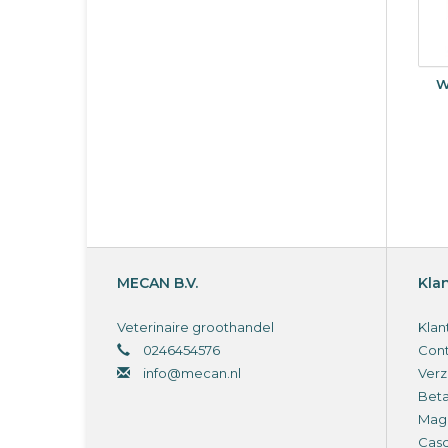
W
MECAN B.V.
Kla
Veterinaire groothandel
Klan
0246454576
Cont
info@mecan.nl
Verz
Bet
Magi
Cas