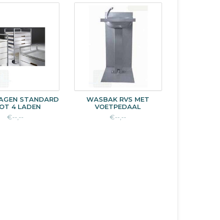
WAGEN STANDARD
WASBAK RVS MET
TOT 4 LADEN
VOETPEDAAL
€--,--
€--,--