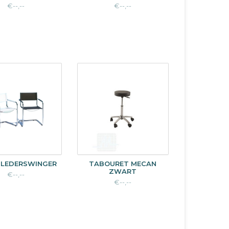
€--,--
€--,--
 LEDERSWINGER
TABOURET MECAN
ZWART
€--,--
€--,--