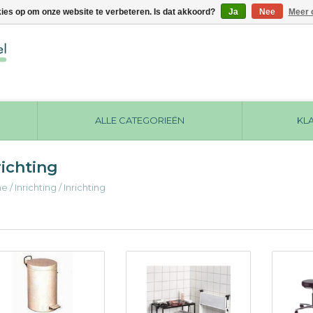
kies op om onze website te verbeteren. Is dat akkoord?
Ja
Nee
Meer 
ALLE CATEGORIEËN
KL
richting
me
/
Inrichting
/
Inrichting