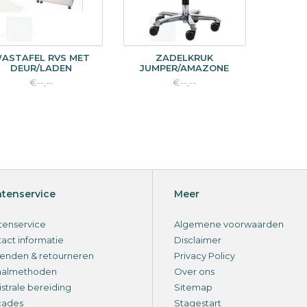
ASTAFEL RVS MET
ZADELKRUK
DEUR/LADEN
JUMPER/AMAZONE
€--,--
€--,--
ntenservice
Meer
tenservice
Algemene voorwaarden
act informatie
Disclaimer
enden & retourneren
Privacy Policy
aalmethoden
Over ons
strale bereiding
Sitemap
cades
Stagestart