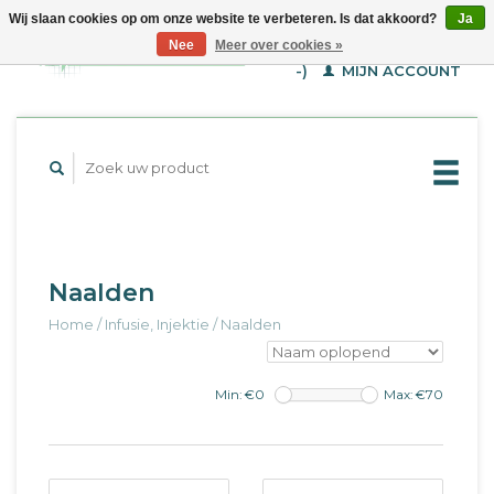
Wij slaan cookies op om onze website te verbeteren. Is dat akkoord?
Ja
WINKELWAGEN (€--,-
Nee
Meer over cookies »
-)
MIJN ACCOUNT
Naalden
Home
/
Infusie, Injektie
/
Naalden
Min: €
0
Max: €
70