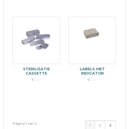
STERILISATIE
LABELS MET
CASSETTE
INDICATOR
€--,--
€--,--
Pagina 1 van 2
1
2