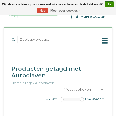
Wij slaan cookies op om onze website te verbeteren. Is dat akkoord?
Ja
WINKELWAGEN (€--,-
Nee
Meer over cookies »
-)
MIJN ACCOUNT
Producten getagd met
Autoclaven
Home
/
Tags
/
Autoclaven
Min: €
0
Max: €
4000