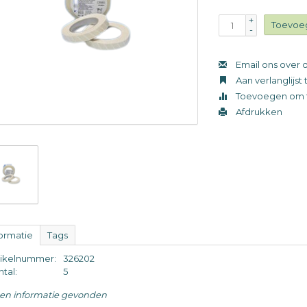
+
Toevoe
-
Email ons over d
Aan verlanglijs
Toevoegen om t
Afdrukken
formatie
Tags
tikelnummer:
326202
tal:
5
en informatie gevonden