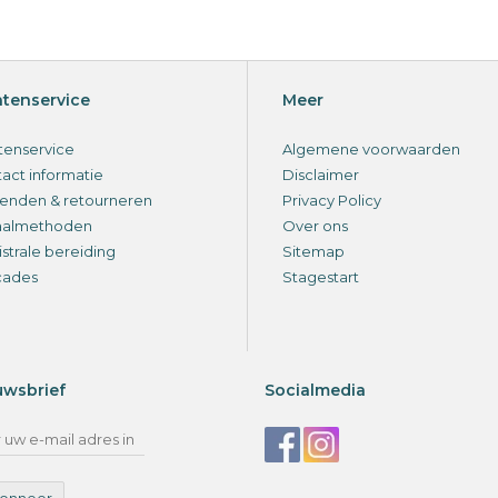
ntenservice
Meer
tenservice
Algemene voorwaarden
act informatie
Disclaimer
enden & retourneren
Privacy Policy
aalmethoden
Over ons
strale bereiding
Sitemap
cades
Stagestart
uwsbrief
Socialmedia