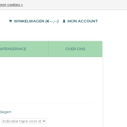
over cookies »
WINKELWAGEN (€--,--)
MIJN ACCOUNT
ANTENSERVICE
OVER ONS
rkdagen