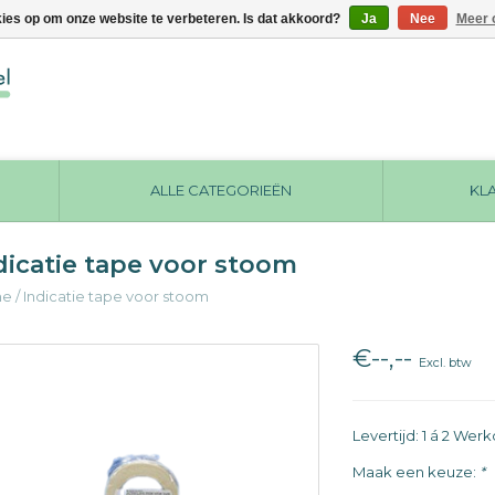
kies op om onze website te verbeteren. Is dat akkoord?
Ja
Nee
Meer 
ALLE CATEGORIEËN
KL
dicatie tape voor stoom
me
/
Indicatie tape voor stoom
€--,--
Excl. btw
Levertijd: 1 á 2 We
Maak een keuze:
*