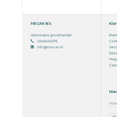
MECAN B.V.
Kla
Veterinaire groothandel
Klan
0246454576
Cont
info@mecan.nl
Verz
Bet
Magi
Cas
Nie