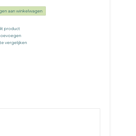
gen aan winkelwagen
it product
t toevoegen
e vergelijken