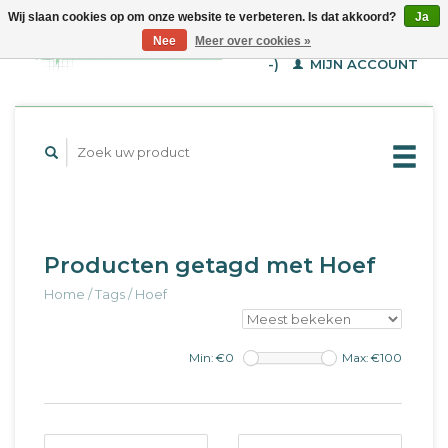
Wij slaan cookies op om onze website te verbeteren. Is dat akkoord?
Ja
WINKELWAGEN (€--,-
Nee
Meer over cookies »
-)
MIJN ACCOUNT
Producten getagd met Hoef
Home
/
Tags
/
Hoef
Min: €
0
Max: €
100