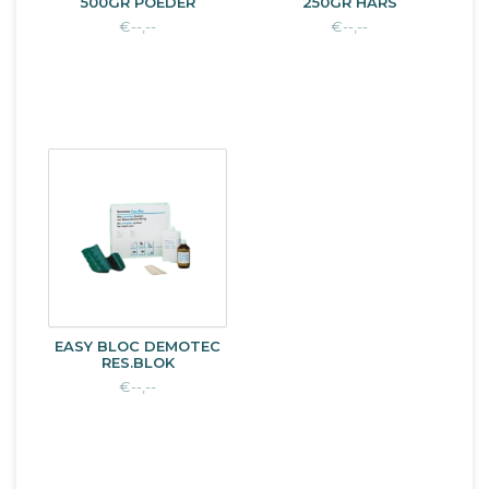
500GR POEDER
250GR HARS
€--,--
€--,--
EASY BLOC DEMOTEC
RES.BLOK
€--,--