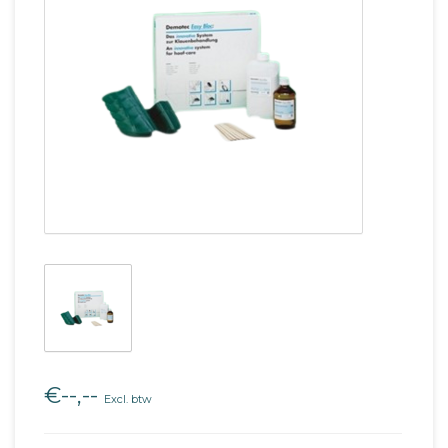
€--,--
Excl. btw