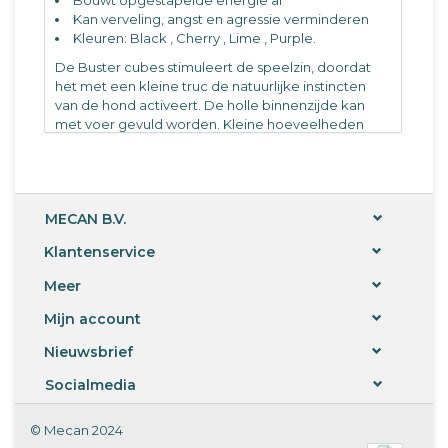
Kan verveling, angst en agressie verminderen
Kleuren: Black , Cherry , Lime , Purple.
De Buster cubes stimuleert de speelzin, doordat
het met een kleine truc de natuurlijke instincten
van de hond activeert. De holle binnenzijde kan
met voer gevuld worden. Kleine hoeveelheden
voer, die bij draaien en rollen vauit een verstelbare
opening eruit vallen, motiveren de hond zich
steeds weer voortdurend met zijn speelgoed bezig
te zijn. Met handleiding.
MECAN B.V.
(393068) Buster Food cube black
Klantenservice
(393069) Buster Food cube cherry
Meer
(393070) Buster Food cube lime
(393071) Buster Food cube purple
Mijn account
per stuk.
Nieuwsbrief
Socialmedia