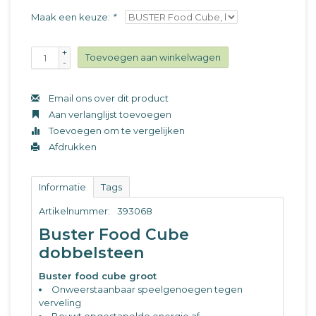
Maak een keuze:
*
+
Toevoegen aan winkelwagen
-
Email ons over dit product
Aan verlanglijst toevoegen
Toevoegen om te vergelijken
Afdrukken
Informatie
Tags
Artikelnummer:
393068
Buster Food Cube
dobbelsteen
Buster food cube groot
Onweerstaanbaar speelgenoegen tegen
verveling
Bouwt opgestapelde energie af