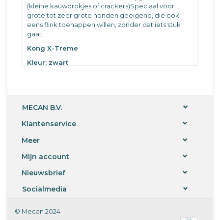
(kleine kauwbrokjes of crackers)Speciaal voor
grote tot zeer grote honden geeigend, die ook
eens flink toehappen willen, zonder dat iets stuk
gaat.
Kong X-Treme
Kleur: zwart
Maat: Large of X-Large.
(323354) Large
(323355) X-large
MECAN B.V.
per stuk.
Klantenservice
Meer
Mijn account
Nieuwsbrief
Socialmedia