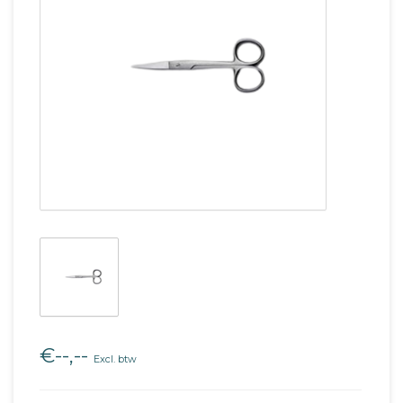
€--,--
Excl. btw