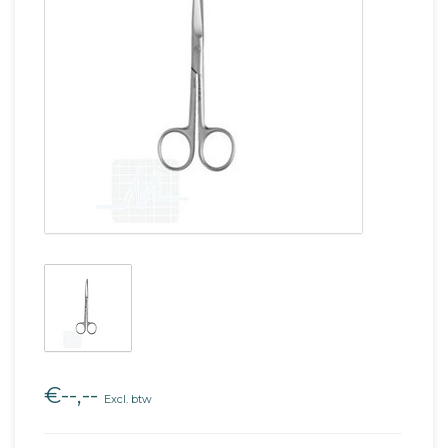
€--,--
Excl. btw