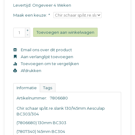
Levertijd: Ongeveer 4 Weken
Maak een keuze:
*
+
Toevoegen aan winkelwagen
-
Email ons over dit product
Aan verlanglijst toevoegen
Toevoegen om te vergelijken
Afdrukken
Informatie
Tags
Artikelnummer:
7806680
Chir.schaar sp/st.re.slank 130/145mm Aesculap
BC303/304
(7806680) 130mm BC303
(7807340) 145mm BC304