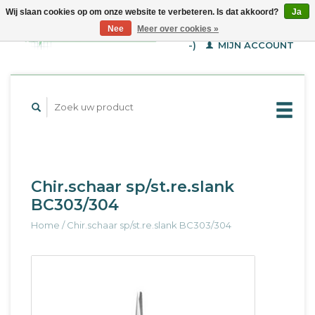
Wij slaan cookies op om onze website te verbeteren. Is dat akkoord?
Ja
WINKELWAGEN (€--,-
Nee
Meer over cookies »
-)
MIJN ACCOUNT
Chir.schaar sp/st.re.slank
BC303/304
Home
/
Chir.schaar sp/st.re.slank BC303/304