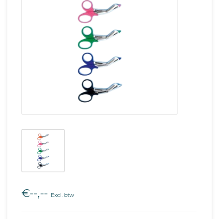
€--,--
Excl. btw