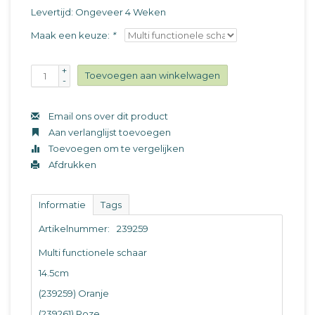
Levertijd: Ongeveer 4 Weken
Maak een keuze:
*
+
Toevoegen aan winkelwagen
-
Email ons over dit product
Aan verlanglijst toevoegen
Toevoegen om te vergelijken
Afdrukken
Informatie
Tags
Artikelnummer:
239259
Multi functionele schaar
14.5cm
(239259) Oranje
(239261) Roze