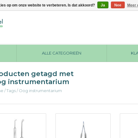
kies op om onze website te verbeteren. Is dat akkoord?
Ja
Nee
Meer 
ALLE CATEGORIEËN
KL
oducten getagd met
g instrumentarium
me
/
Tags
/
Oog instrumentarium