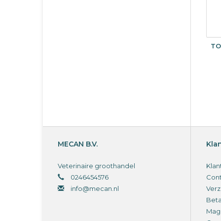
TO
MECAN B.V.
Kla
Veterinaire groothandel
Klan
0246454576
Cont
info@mecan.nl
Verz
Bet
Magi