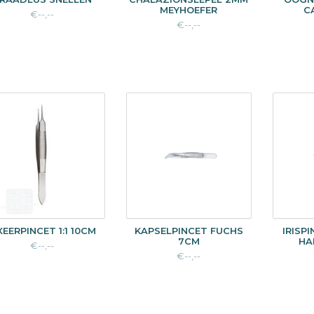
MEYHOEFER
C
€--,--
€--,--
XEERPINCET 1:1 10CM
KAPSELPINCET FUCHS
IRISP
7CM
HA
€--,--
€--,--