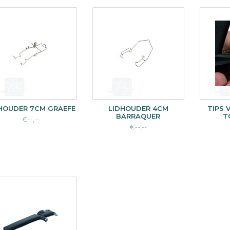
HOUDER 7CM GRAEFE
LIDHOUDER 4CM
TIPS
BARRAQUER
T
€--,--
€--,--