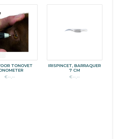
 VOOR TONOVET
IRISPINCET, BARRAQUER
ONOMETER
7 CM
€--,--
€--,--