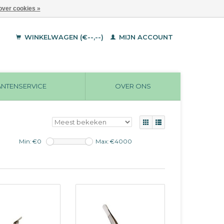
over cookies »
WINKELWAGEN (€--,--)
MIJN ACCOUNT
ANTENSERVICE
OVER ONS
Min: €
0
Max: €
4000