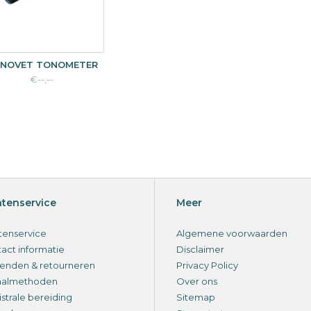
NOVET TONOMETER
€--,--
ntenservice
Meer
tenservice
Algemene voorwaarden
act informatie
Disclaimer
enden & retourneren
Privacy Policy
aalmethoden
Over ons
strale bereiding
Sitemap