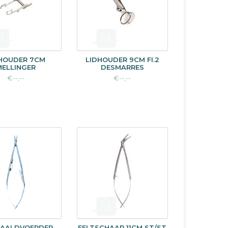
HOUDER 7CM
LIDHOUDER 9CM FI.2
MELLINGER
DESMARRES
€--,--
€--,--
AALDVOERDER
EELTSCHAAR 11CM ST/ST