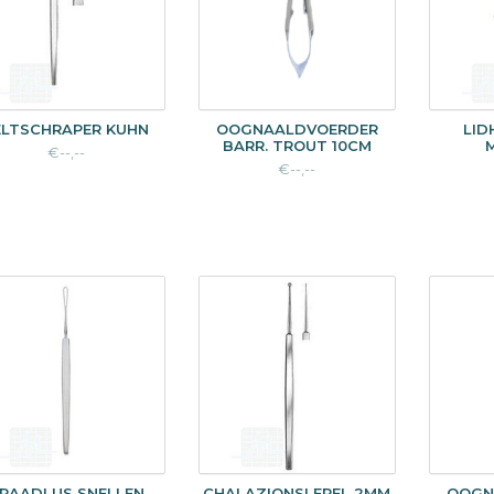
ELTSCHRAPER KUHN
OOGNAALDVOERDER
LID
BARR. TROUT 10CM
€--,--
€--,--
RAADLUS SNELLEN
CHALAZIONSLEPEL 2MM
OOGN