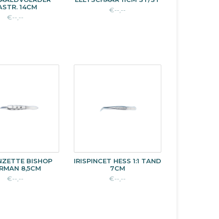
ASTR. 14CM
€--,--
€--,--
INZETTE BISHOP
IRISPINCET HESS 1:1 TAND
RMAN 8,5CM
7CM
€--,--
€--,--