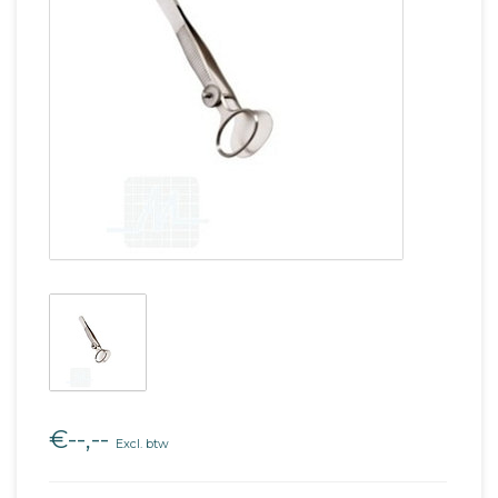
€--,--
Excl. btw