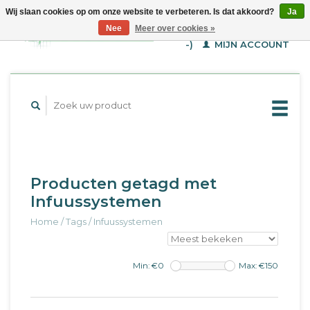
Wij slaan cookies op om onze website te verbeteren. Is dat akkoord?
Ja
WINKELWAGEN (€--,-
Nee
Meer over cookies »
-)
MIJN ACCOUNT
Producten getagd met
Infuussystemen
Home
/
Tags
/
Infuussystemen
Min: €
0
Max: €
150