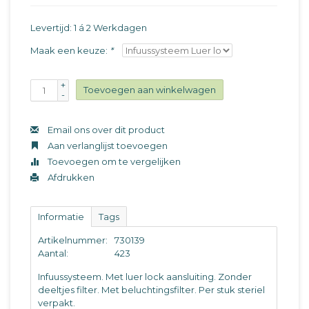
Levertijd: 1 á 2 Werkdagen
Maak een keuze:
*
+
Toevoegen aan winkelwagen
-
Email ons over dit product
Aan verlanglijst toevoegen
Toevoegen om te vergelijken
Afdrukken
Informatie
Tags
Artikelnummer:
730139
Aantal:
423
Infuussysteem. Met luer lock aansluiting. Zonder
deeltjes filter. Met beluchtingsfilter. Per stuk steriel
verpakt.