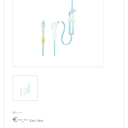
€--,--
€--,--
Excl. btw