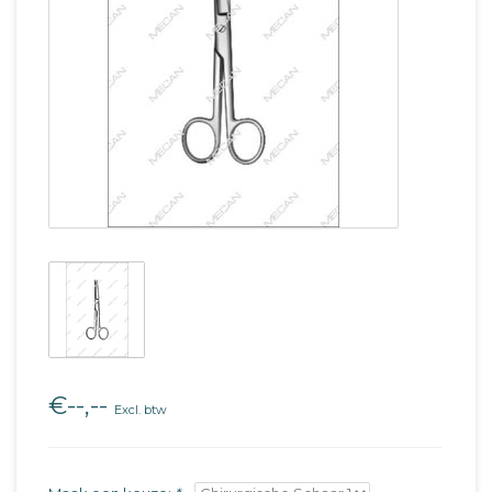
€--,--
Excl. btw