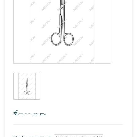
€--,--
Excl. btw