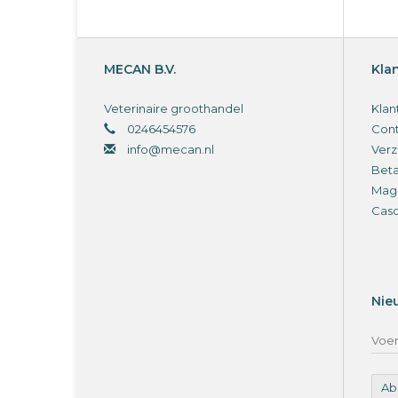
MECAN B.V.
Kla
Veterinaire groothandel
Klan
0246454576
Cont
info@mecan.nl
Verz
Bet
Magi
Cas
Nie
Ab