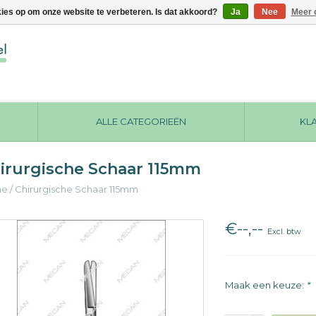
kies op om onze website te verbeteren. Is dat akkoord?
Ja
Nee
Meer 
ALLE CATEGORIEËN
KL
irurgische Schaar 115mm
me
/
Chirurgische Schaar 115mm
€--,--
Excl. btw
Maak een keuze:
*