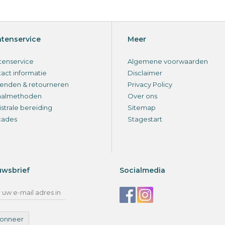
ntenservice
Meer
tenservice
Algemene voorwaarden
act informatie
Disclaimer
enden & retourneren
Privacy Policy
aalmethoden
Over ons
strale bereiding
Sitemap
cades
Stagestart
uwsbrief
Socialmedia
onneer