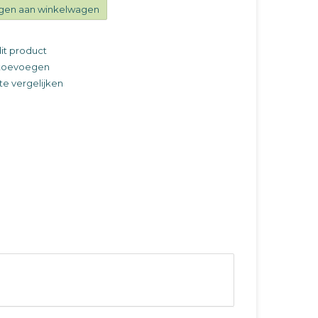
gen aan winkelwagen
it product
t toevoegen
e vergelijken