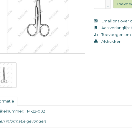
+
Toevoe
-
Email ons over d
Aan verlanglijs
Toevoegen om t
Afdrukken
formatie
tikelnummer:
M-22-002
en informatie gevonden