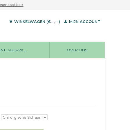
over cookies »
WINKELWAGEN (€--,--)
MIJN ACCOUNT
ANTENSERVICE
OVER ONS