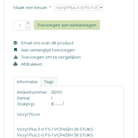
Maak een keuze:
*
+
Toevoegen aan winkelwagen
-
Email ons over dit product
Aan verlanglijst toevoegen
Toevoegen om te vergelijken
Afdrukken
Informatie
Tags
Artikelnummer:
512101
Aantal:
1
Stukprijs:
€--,-- /
Vicryl 70cm
Vicryl Plus 3-0 FS-1 VCP452H 36 STUKS
Vicryl Plus 2-0 FS-1 VCP453H 36 STUKS