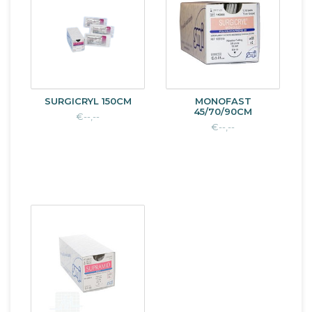
SURGICRYL 150CM
MONOFAST
45/70/90CM
€--,--
€--,--