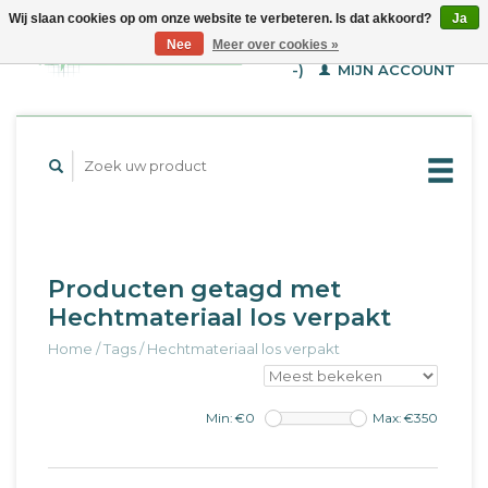
Wij slaan cookies op om onze website te verbeteren. Is dat akkoord?
Ja
WINKELWAGEN (€--,-
Nee
Meer over cookies »
-)
MIJN ACCOUNT
Producten getagd met
Hechtmateriaal los verpakt
Home
/
Tags
/
Hechtmateriaal los verpakt
Min: €
0
Max: €
350