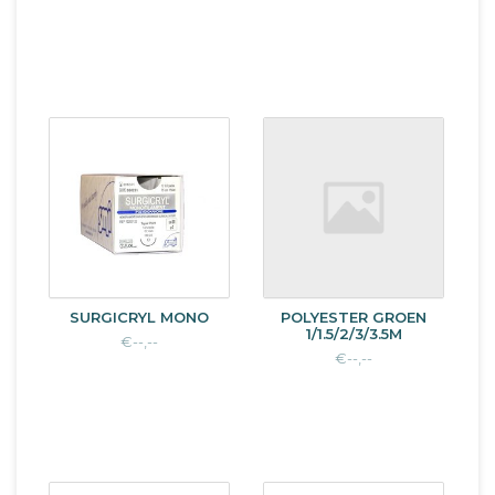
SURGICRYL MONO
POLYESTER GROEN
1/1.5/2/3/3.5M
€--,--
€--,--