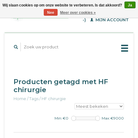
Wij slaan cookies op om onze website te verbeteren. Is dat akkoord?
Ja
WINKELWAGEN (€--,-
Nee
Meer over cookies »
-)
MIJN ACCOUNT
Producten getagd met HF
chirurgie
Home
/
Tags
/
HF chirurgie
Min: €
0
Max: €
9000