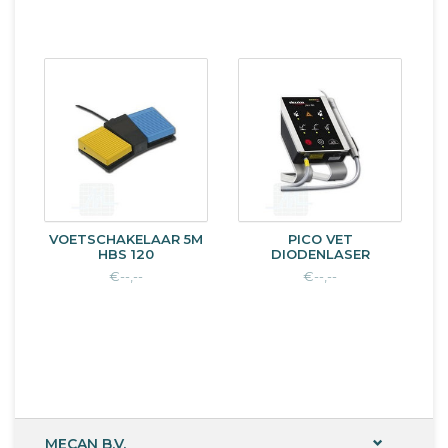
VOETSCHAKELAAR 5M
PICO VET
HBS 120
DIODENLASER
€--,--
€--,--
MECAN B.V.