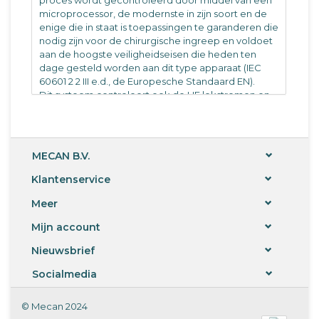
microprocessor, de modernste in zijn soort en de
enige die in staat is toepassingen te garanderen die
nodig zijn voor de chirurgische ingreep en voldoet
aan de hoogste veiligheidseisen die heden ten
dage gesteld worden aan dit type apparaat (IEC
60601 2 2 III e.d., de Europesche Standaard EN).
Dit systeem controleert ook de HF lekstromen en
als er lading is met niet overeenkomende
impendantie (patiënt weefsel) verlaagt de RMS
spanning naar veiligheidsniveau.
Veiligheidscircuit en activering signalen "geluid en
MECAN B.V.
licht"
Automatische aanpassing van de uitgang met
Klantenservice
dynamische controle en stopt in geval van
Meer
storingen ADC systeem met output error CONTROL
Het uitgangsvermogen wordt bestuurd door de
Mijn account
microprocessor die een automatisch zeer
efficiënte en dynamische optimalisatie in elke
Nieuwsbrief
chirurgische gebied garandeert.
Dit geeft altijd de beste chirurgische resultaten met
Socialmedia
zo min mogelijk stroom.
Het systeem wordt geleverd met de volgende