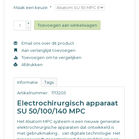
Maak een keuze:
*
+
Toevoegen aan winkelwagen
-
Email ons over dit product
Aan verlanglijst toevoegen
Toevoegen om te vergelijken
Afdrukken
Informatie
Tags
Artikelnummer:
1713205
Electrochirurgisch apparaat
SU 50/100/140 MPC
Het Alsatom MPC systeem is een nieuwe generatie
elektrochirurgische apparaten dat ontwikkeld is
met gebruikmaking ‚ van digitale technologie. Het
proces wordt gecontroleerd door middel van een