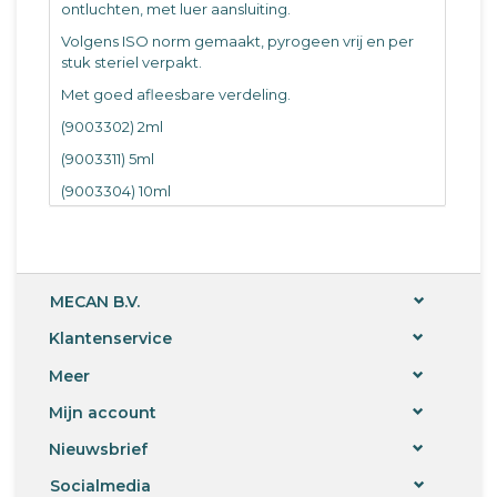
ontluchten, met luer aansluiting.
Volgens ISO norm gemaakt, pyrogeen vrij en per
stuk steriel verpakt.
Met goed afleesbare verdeling.
(9003302) 2ml
(9003311) 5ml
(9003304) 10ml
(9003305) 20ml
100 stuks.
MECAN B.V.
Klantenservice
Meer
Mijn account
Nieuwsbrief
Socialmedia