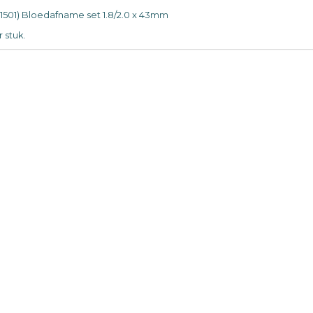
71501) Bloedafname set 1.8/2.0 x 43mm
 stuk.