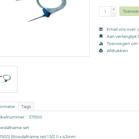
+
Toevoe
-
Email ons over d
Aan verlanglijs
Toevoegen om t
Afdrukken
formatie
Tags
tikelnummer:
371500
oedafname set
71500) Bloedafname set 1.5/2.0 x 43mm