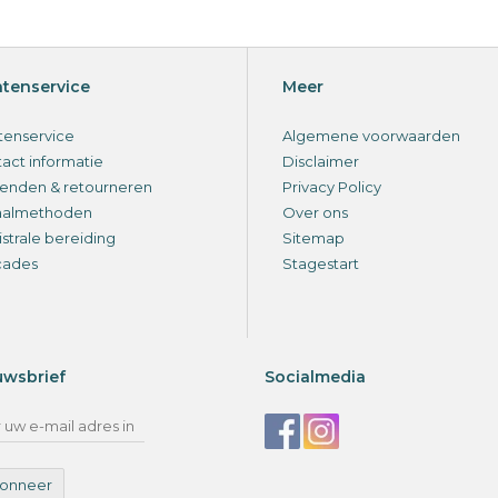
ntenservice
Meer
tenservice
Algemene voorwaarden
act informatie
Disclaimer
enden & retourneren
Privacy Policy
aalmethoden
Over ons
strale bereiding
Sitemap
cades
Stagestart
uwsbrief
Socialmedia
onneer