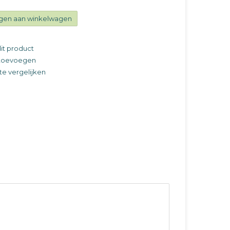
gen aan winkelwagen
it product
t toevoegen
e vergelijken