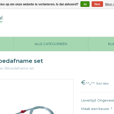
kies op om onze website te verbeteren. Is dat akkoord?
Ja
Nee
Meer 
ALLE CATEGORIEËN
KL
oedafname set
me
/
Bloedafname set
€--,--
Excl. btw
Levertijd: Ongevee
Maak een keuze:
*