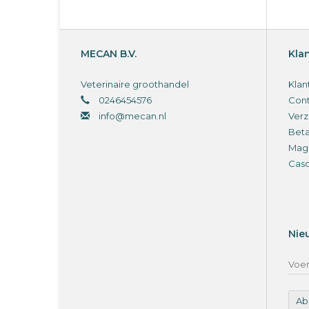
MECAN B.V.
Kla
Veterinaire groothandel
Klan
0246454576
Cont
info@mecan.nl
Verz
Bet
Magi
Cas
Nie
Ab